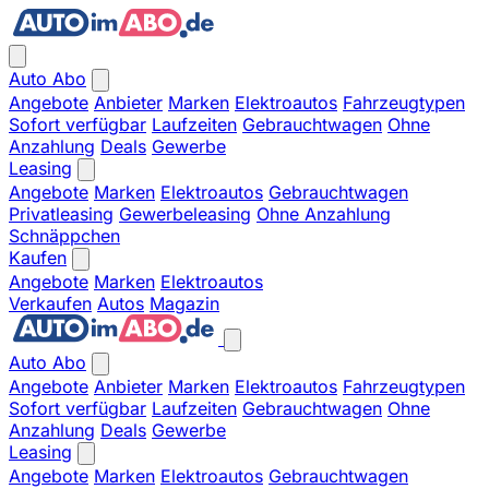
Auto Abo
Angebote
Anbieter
Marken
Elektroautos
Fahrzeugtypen
Sofort verfügbar
Laufzeiten
Gebrauchtwagen
Ohne
Anzahlung
Deals
Gewerbe
Leasing
Angebote
Marken
Elektroautos
Gebrauchtwagen
Privatleasing
Gewerbeleasing
Ohne Anzahlung
Schnäppchen
Kaufen
Angebote
Marken
Elektroautos
Verkaufen
Autos
Magazin
Auto Abo
Angebote
Anbieter
Marken
Elektroautos
Fahrzeugtypen
Sofort verfügbar
Laufzeiten
Gebrauchtwagen
Ohne
Anzahlung
Deals
Gewerbe
Leasing
Angebote
Marken
Elektroautos
Gebrauchtwagen