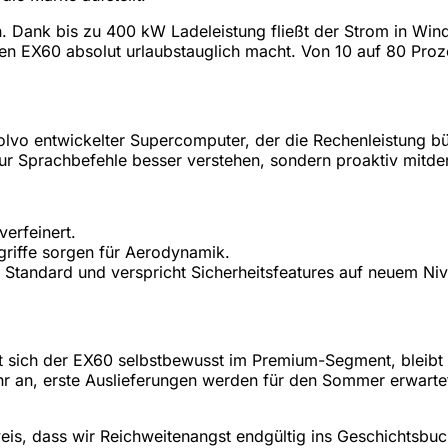
. Dank bis zu 400 kW Ladeleistung fließt der Strom in Winde
n EX60 absolut urlaubstauglich macht. Von 10 auf 80 Proze
olvo entwickelter Supercomputer, der die Rechenleistung bü
nur Sprachbefehle besser verstehen, sondern proaktiv mitde
erfeinert.
griffe sorgen für Aerodynamik.
Standard und verspricht Sicherheitsfeatures auf neuem Ni
rt sich der EX60 selbstbewusst im Premium-Segment, bleibt
hr an, erste Auslieferungen werden für den Sommer erwartet
eweis, dass wir Reichweitenangst endgültig ins Geschichtsbuc