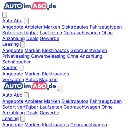
Auto Abo
Angebote
Anbieter
Marken
Elektroautos
Fahrzeugtypen
Sofort verfügbar
Laufzeiten
Gebrauchtwagen
Ohne
Anzahlung
Deals
Gewerbe
Leasing
Angebote
Marken
Elektroautos
Gebrauchtwagen
Privatleasing
Gewerbeleasing
Ohne Anzahlung
Schnäppchen
Kaufen
Angebote
Marken
Elektroautos
Verkaufen
Autos
Magazin
Auto Abo
Angebote
Anbieter
Marken
Elektroautos
Fahrzeugtypen
Sofort verfügbar
Laufzeiten
Gebrauchtwagen
Ohne
Anzahlung
Deals
Gewerbe
Leasing
Angebote
Marken
Elektroautos
Gebrauchtwagen