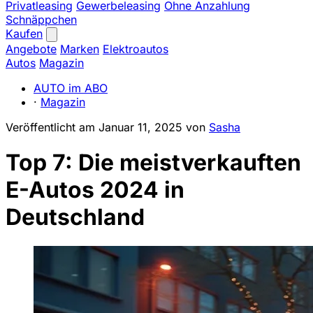
Privatleasing
Gewerbeleasing
Ohne Anzahlung
Schnäppchen
Kaufen
Angebote
Marken
Elektroautos
Autos
Magazin
AUTO im ABO
·
Magazin
Veröffentlicht am
Januar 11, 2025
von
Sasha
Top 7: Die meistverkauften
E-Autos 2024 in
Deutschland