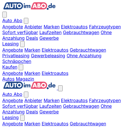
Auto Abo
Angebote
Anbieter
Marken
Elektroautos
Fahrzeugtypen
Sofort verfügbar
Laufzeiten
Gebrauchtwagen
Ohne
Anzahlung
Deals
Gewerbe
Leasing
Angebote
Marken
Elektroautos
Gebrauchtwagen
Privatleasing
Gewerbeleasing
Ohne Anzahlung
Schnäppchen
Kaufen
Angebote
Marken
Elektroautos
Autos
Magazin
Auto Abo
Angebote
Anbieter
Marken
Elektroautos
Fahrzeugtypen
Sofort verfügbar
Laufzeiten
Gebrauchtwagen
Ohne
Anzahlung
Deals
Gewerbe
Leasing
Angebote
Marken
Elektroautos
Gebrauchtwagen