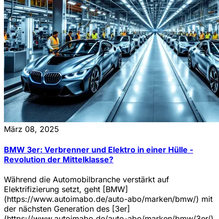
März 08, 2025
BMW 3er: Verbrenner und Elektro in einer Hülle -
Revolution der Mittelklasse?
Während die Automobilbranche verstärkt auf
Elektrifizierung setzt, geht [BMW]
(https://www.autoimabo.de/auto-abo/marken/bmw/) mit
der nächsten Generation des [3er]
(https://www.autoimabo.de/auto-abo/marken/bmw/3er/)