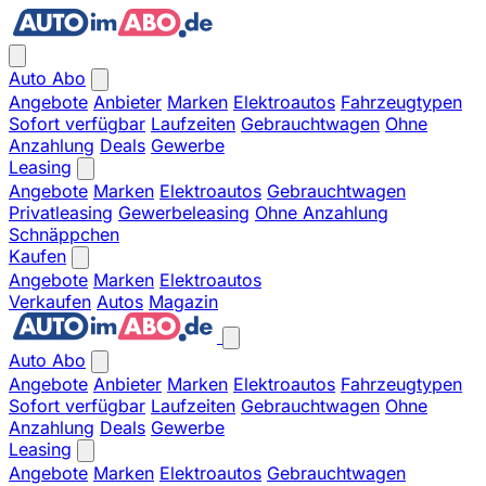
Auto Abo
Angebote
Anbieter
Marken
Elektroautos
Fahrzeugtypen
Sofort verfügbar
Laufzeiten
Gebrauchtwagen
Ohne
Anzahlung
Deals
Gewerbe
Leasing
Angebote
Marken
Elektroautos
Gebrauchtwagen
Privatleasing
Gewerbeleasing
Ohne Anzahlung
Schnäppchen
Kaufen
Angebote
Marken
Elektroautos
Verkaufen
Autos
Magazin
Auto Abo
Angebote
Anbieter
Marken
Elektroautos
Fahrzeugtypen
Sofort verfügbar
Laufzeiten
Gebrauchtwagen
Ohne
Anzahlung
Deals
Gewerbe
Leasing
Angebote
Marken
Elektroautos
Gebrauchtwagen