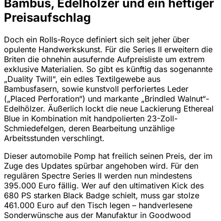
Bambus, Edelhölzer und ein heftiger
Preisaufschlag
Doch ein Rolls-Royce definiert sich seit jeher über
opulente Handwerkskunst. Für die Series II erweitern die
Briten die ohnehin ausufernde Aufpreisliste um extrem
exklusive Materialien. So gibt es künftig das sogenannte
„Duality Twill“, ein edles Textilgewebe aus
Bambusfasern, sowie kunstvoll perforiertes Leder
(„Placed Perforation“) und markante „Brindled Walnut“-
Edelhölzer. Äußerlich lockt die neue Lackierung Ethereal
Blue in Kombination mit handpolierten 23-Zoll-
Schmiedefelgen, deren Bearbeitung unzählige
Arbeitsstunden verschlingt.
Dieser automobile Pomp hat freilich seinen Preis, der im
Zuge des Updates spürbar angehoben wird. Für den
regulären Spectre Series II werden nun mindestens
395.000 Euro fällig. Wer auf den ultimativen Kick des
680 PS starken Black Badge schielt, muss gar stolze
461.000 Euro auf den Tisch legen – handverlesene
Sonderwünsche aus der Manufaktur in Goodwood