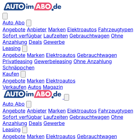
Auto Abo
Angebote
Anbieter
Marken
Elektroautos
Fahrzeugtypen
Sofort verfügbar
Laufzeiten
Gebrauchtwagen
Ohne
Anzahlung
Deals
Gewerbe
Leasing
Angebote
Marken
Elektroautos
Gebrauchtwagen
Privatleasing
Gewerbeleasing
Ohne Anzahlung
Schnäppchen
Kaufen
Angebote
Marken
Elektroautos
Verkaufen
Autos
Magazin
Auto Abo
Angebote
Anbieter
Marken
Elektroautos
Fahrzeugtypen
Sofort verfügbar
Laufzeiten
Gebrauchtwagen
Ohne
Anzahlung
Deals
Gewerbe
Leasing
Angebote
Marken
Elektroautos
Gebrauchtwagen