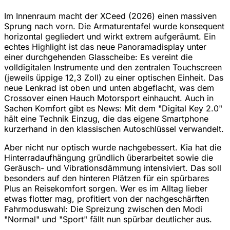
Im Innenraum macht der XCeed (2026) einen massiven
Sprung nach vorn. Die Armaturentafel wurde konsequent
horizontal gegliedert und wirkt extrem aufgeräumt. Ein
echtes Highlight ist das neue Panoramadisplay unter
einer durchgehenden Glasscheibe: Es vereint die
volldigitalen Instrumente und den zentralen Touchscreen
(jeweils üppige 12,3 Zoll) zu einer optischen Einheit. Das
neue Lenkrad ist oben und unten abgeflacht, was dem
Crossover einen Hauch Motorsport einhaucht. Auch in
Sachen Komfort gibt es News: Mit dem "Digital Key 2.0"
hält eine Technik Einzug, die das eigene Smartphone
kurzerhand in den klassischen Autoschlüssel verwandelt.
Aber nicht nur optisch wurde nachgebessert. Kia hat die
Hinterradaufhängung gründlich überarbeitet sowie die
Geräusch- und Vibrationsdämmung intensiviert. Das soll
besonders auf den hinteren Plätzen für ein spürbares
Plus an Reisekomfort sorgen. Wer es im Alltag lieber
etwas flotter mag, profitiert von der nachgeschärften
Fahrmoduswahl: Die Spreizung zwischen den Modi
"Normal" und "Sport" fällt nun spürbar deutlicher aus.