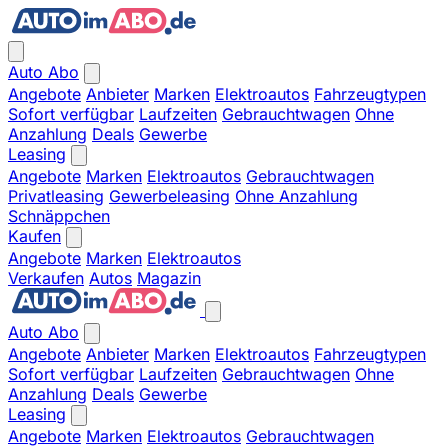
Auto Abo
Angebote
Anbieter
Marken
Elektroautos
Fahrzeugtypen
Sofort verfügbar
Laufzeiten
Gebrauchtwagen
Ohne
Anzahlung
Deals
Gewerbe
Leasing
Angebote
Marken
Elektroautos
Gebrauchtwagen
Privatleasing
Gewerbeleasing
Ohne Anzahlung
Schnäppchen
Kaufen
Angebote
Marken
Elektroautos
Verkaufen
Autos
Magazin
Auto Abo
Angebote
Anbieter
Marken
Elektroautos
Fahrzeugtypen
Sofort verfügbar
Laufzeiten
Gebrauchtwagen
Ohne
Anzahlung
Deals
Gewerbe
Leasing
Angebote
Marken
Elektroautos
Gebrauchtwagen