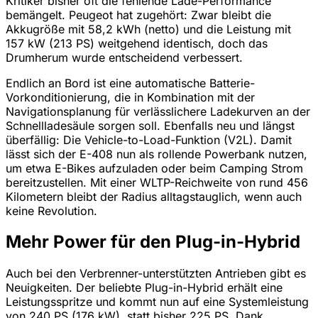
Kritiker bisher oft die fehlende Lade-Performance
bemängelt. Peugeot hat zugehört: Zwar bleibt die
Akkugröße mit 58,2 kWh (netto) und die Leistung mit
157 kW (213 PS) weitgehend identisch, doch das
Drumherum wurde entscheidend verbessert.
Endlich an Bord ist eine automatische Batterie-
Vorkonditionierung, die in Kombination mit der
Navigationsplanung für verlässlichere Ladekurven an der
Schnellladesäule sorgen soll. Ebenfalls neu und längst
überfällig: Die Vehicle-to-Load-Funktion (V2L). Damit
lässt sich der E-408 nun als rollende Powerbank nutzen,
um etwa E-Bikes aufzuladen oder beim Camping Strom
bereitzustellen. Mit einer WLTP-Reichweite von rund 456
Kilometern bleibt der Radius alltagstauglich, wenn auch
keine Revolution.
Mehr Power für den Plug-in-Hybrid
Auch bei den Verbrenner-unterstützten Antrieben gibt es
Neuigkeiten. Der beliebte Plug-in-Hybrid erhält eine
Leistungsspritze und kommt nun auf eine Systemleistung
von 240 PS (176 kW), statt bisher 225 PS. Dank