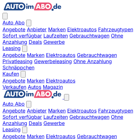
Auto Abo
Angebote
Anbieter
Marken
Elektroautos
Fahrzeugtypen
Sofort verfügbar
Laufzeiten
Gebrauchtwagen
Ohne
Anzahlung
Deals
Gewerbe
Leasing
Angebote
Marken
Elektroautos
Gebrauchtwagen
Privatleasing
Gewerbeleasing
Ohne Anzahlung
Schnäppchen
Kaufen
Angebote
Marken
Elektroautos
Verkaufen
Autos
Magazin
Auto Abo
Angebote
Anbieter
Marken
Elektroautos
Fahrzeugtypen
Sofort verfügbar
Laufzeiten
Gebrauchtwagen
Ohne
Anzahlung
Deals
Gewerbe
Leasing
Angebote
Marken
Elektroautos
Gebrauchtwagen