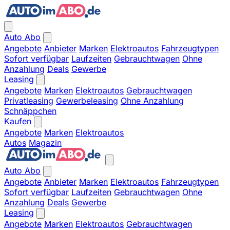
Auto Abo
Angebote
Anbieter
Marken
Elektroautos
Fahrzeugtypen
Sofort verfügbar
Laufzeiten
Gebrauchtwagen
Ohne
Anzahlung
Deals
Gewerbe
Leasing
Angebote
Marken
Elektroautos
Gebrauchtwagen
Privatleasing
Gewerbeleasing
Ohne Anzahlung
Schnäppchen
Kaufen
Angebote
Marken
Elektroautos
Autos
Magazin
Auto Abo
Angebote
Anbieter
Marken
Elektroautos
Fahrzeugtypen
Sofort verfügbar
Laufzeiten
Gebrauchtwagen
Ohne
Anzahlung
Deals
Gewerbe
Leasing
Angebote
Marken
Elektroautos
Gebrauchtwagen