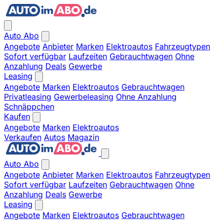
Auto Abo
Angebote
Anbieter
Marken
Elektroautos
Fahrzeugtypen
Sofort verfügbar
Laufzeiten
Gebrauchtwagen
Ohne
Anzahlung
Deals
Gewerbe
Leasing
Angebote
Marken
Elektroautos
Gebrauchtwagen
Privatleasing
Gewerbeleasing
Ohne Anzahlung
Schnäppchen
Kaufen
Angebote
Marken
Elektroautos
Verkaufen
Autos
Magazin
Auto Abo
Angebote
Anbieter
Marken
Elektroautos
Fahrzeugtypen
Sofort verfügbar
Laufzeiten
Gebrauchtwagen
Ohne
Anzahlung
Deals
Gewerbe
Leasing
Angebote
Marken
Elektroautos
Gebrauchtwagen