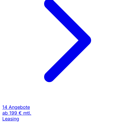
14 Angebote
ab
199 €
mtl.
Leasing