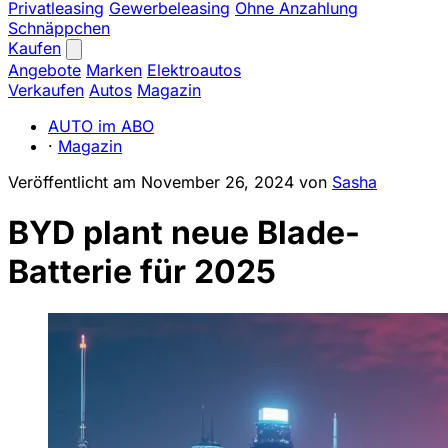
Privatleasing
Gewerbeleasing
Ohne Anzahlung
Schnäppchen
Kaufen
Angebote
Marken
Elektroautos
Verkaufen
Autos
Magazin
AUTO im ABO
·
Magazin
Veröffentlicht am
November 26, 2024
von
Sasha
BYD plant neue Blade-
Batterie für 2025