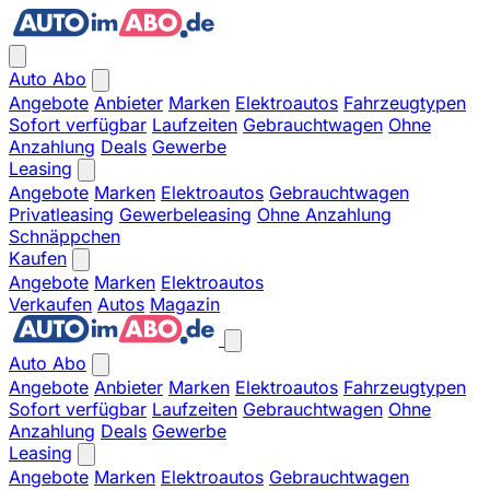
Auto Abo
Angebote
Anbieter
Marken
Elektroautos
Fahrzeugtypen
Sofort verfügbar
Laufzeiten
Gebrauchtwagen
Ohne
Anzahlung
Deals
Gewerbe
Leasing
Angebote
Marken
Elektroautos
Gebrauchtwagen
Privatleasing
Gewerbeleasing
Ohne Anzahlung
Schnäppchen
Kaufen
Angebote
Marken
Elektroautos
Verkaufen
Autos
Magazin
Auto Abo
Angebote
Anbieter
Marken
Elektroautos
Fahrzeugtypen
Sofort verfügbar
Laufzeiten
Gebrauchtwagen
Ohne
Anzahlung
Deals
Gewerbe
Leasing
Angebote
Marken
Elektroautos
Gebrauchtwagen