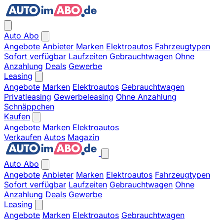
Auto Abo
Angebote
Anbieter
Marken
Elektroautos
Fahrzeugtypen
Sofort verfügbar
Laufzeiten
Gebrauchtwagen
Ohne
Anzahlung
Deals
Gewerbe
Leasing
Angebote
Marken
Elektroautos
Gebrauchtwagen
Privatleasing
Gewerbeleasing
Ohne Anzahlung
Schnäppchen
Kaufen
Angebote
Marken
Elektroautos
Verkaufen
Autos
Magazin
Auto Abo
Angebote
Anbieter
Marken
Elektroautos
Fahrzeugtypen
Sofort verfügbar
Laufzeiten
Gebrauchtwagen
Ohne
Anzahlung
Deals
Gewerbe
Leasing
Angebote
Marken
Elektroautos
Gebrauchtwagen