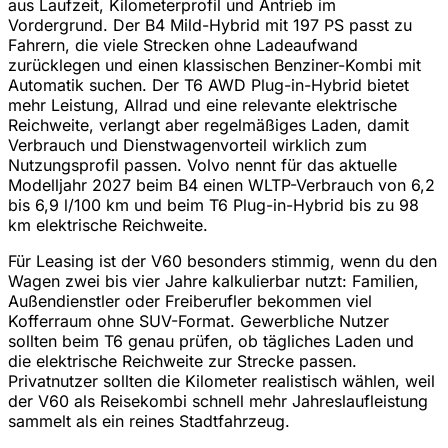
aus Laufzeit, Kilometerprofil und Antrieb im
Vordergrund. Der B4 Mild-Hybrid mit 197 PS passt zu
Fahrern, die viele Strecken ohne Ladeaufwand
zurücklegen und einen klassischen Benziner-Kombi mit
Automatik suchen. Der T6 AWD Plug-in-Hybrid bietet
mehr Leistung, Allrad und eine relevante elektrische
Reichweite, verlangt aber regelmäßiges Laden, damit
Verbrauch und Dienstwagenvorteil wirklich zum
Nutzungsprofil passen. Volvo nennt für das aktuelle
Modelljahr 2027 beim B4 einen WLTP-Verbrauch von 6,2
bis 6,9 l/100 km und beim T6 Plug-in-Hybrid bis zu 98
km elektrische Reichweite.
Für Leasing ist der V60 besonders stimmig, wenn du den
Wagen zwei bis vier Jahre kalkulierbar nutzt: Familien,
Außendienstler oder Freiberufler bekommen viel
Kofferraum ohne SUV-Format. Gewerbliche Nutzer
sollten beim T6 genau prüfen, ob tägliches Laden und
die elektrische Reichweite zur Strecke passen.
Privatnutzer sollten die Kilometer realistisch wählen, weil
der V60 als Reisekombi schnell mehr Jahreslaufleistung
sammelt als ein reines Stadtfahrzeug.