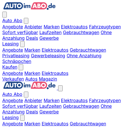
Auto Abo
Angebote
Anbieter
Marken
Elektroautos
Fahrzeugtypen
Sofort verfügbar
Laufzeiten
Gebrauchtwagen
Ohne
Anzahlung
Deals
Gewerbe
Leasing
Angebote
Marken
Elektroautos
Gebrauchtwagen
Privatleasing
Gewerbeleasing
Ohne Anzahlung
Schnäppchen
Kaufen
Angebote
Marken
Elektroautos
Verkaufen
Autos
Magazin
Auto Abo
Angebote
Anbieter
Marken
Elektroautos
Fahrzeugtypen
Sofort verfügbar
Laufzeiten
Gebrauchtwagen
Ohne
Anzahlung
Deals
Gewerbe
Leasing
Angebote
Marken
Elektroautos
Gebrauchtwagen