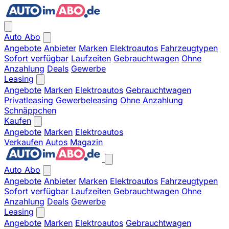
Auto Abo
Angebote
Anbieter
Marken
Elektroautos
Fahrzeugtypen
Sofort verfügbar
Laufzeiten
Gebrauchtwagen
Ohne
Anzahlung
Deals
Gewerbe
Leasing
Angebote
Marken
Elektroautos
Gebrauchtwagen
Privatleasing
Gewerbeleasing
Ohne Anzahlung
Schnäppchen
Kaufen
Angebote
Marken
Elektroautos
Verkaufen
Autos
Magazin
Auto Abo
Angebote
Anbieter
Marken
Elektroautos
Fahrzeugtypen
Sofort verfügbar
Laufzeiten
Gebrauchtwagen
Ohne
Anzahlung
Deals
Gewerbe
Leasing
Angebote
Marken
Elektroautos
Gebrauchtwagen