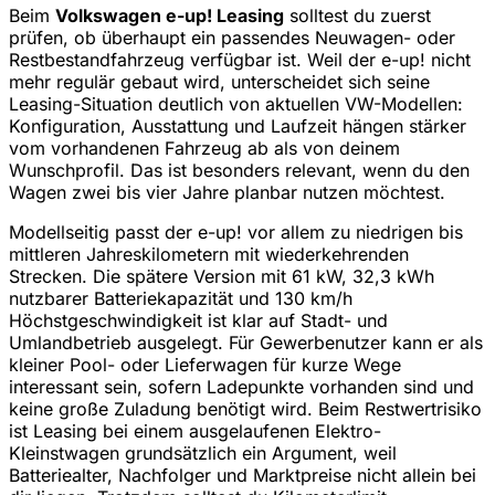
Beim
Volkswagen e-up! Leasing
solltest du zuerst
prüfen, ob überhaupt ein passendes Neuwagen- oder
Restbestandfahrzeug verfügbar ist. Weil der e-up! nicht
mehr regulär gebaut wird, unterscheidet sich seine
Leasing-Situation deutlich von aktuellen VW-Modellen:
Konfiguration, Ausstattung und Laufzeit hängen stärker
vom vorhandenen Fahrzeug ab als von deinem
Wunschprofil. Das ist besonders relevant, wenn du den
Wagen zwei bis vier Jahre planbar nutzen möchtest.
Modellseitig passt der e-up! vor allem zu niedrigen bis
mittleren Jahreskilometern mit wiederkehrenden
Strecken. Die spätere Version mit 61 kW, 32,3 kWh
nutzbarer Batteriekapazität und 130 km/h
Höchstgeschwindigkeit ist klar auf Stadt- und
Umlandbetrieb ausgelegt. Für Gewerbenutzer kann er als
kleiner Pool- oder Lieferwagen für kurze Wege
interessant sein, sofern Ladepunkte vorhanden sind und
keine große Zuladung benötigt wird. Beim Restwertrisiko
ist Leasing bei einem ausgelaufenen Elektro-
Kleinstwagen grundsätzlich ein Argument, weil
Batteriealter, Nachfolger und Marktpreise nicht allein bei