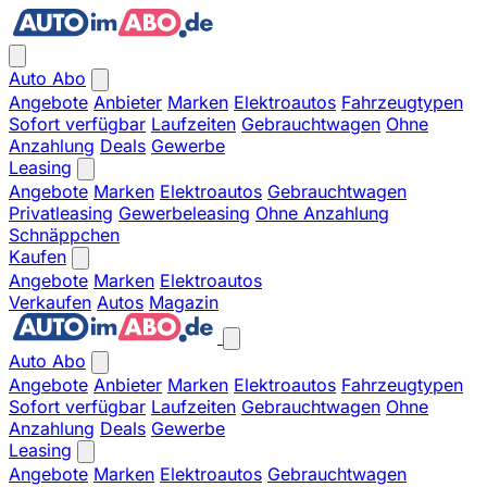
Auto Abo
Angebote
Anbieter
Marken
Elektroautos
Fahrzeugtypen
Sofort verfügbar
Laufzeiten
Gebrauchtwagen
Ohne
Anzahlung
Deals
Gewerbe
Leasing
Angebote
Marken
Elektroautos
Gebrauchtwagen
Privatleasing
Gewerbeleasing
Ohne Anzahlung
Schnäppchen
Kaufen
Angebote
Marken
Elektroautos
Verkaufen
Autos
Magazin
Auto Abo
Angebote
Anbieter
Marken
Elektroautos
Fahrzeugtypen
Sofort verfügbar
Laufzeiten
Gebrauchtwagen
Ohne
Anzahlung
Deals
Gewerbe
Leasing
Angebote
Marken
Elektroautos
Gebrauchtwagen