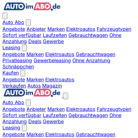
Auto Abo
Angebote
Anbieter
Marken
Elektroautos
Fahrzeugtypen
Sofort verfügbar
Laufzeiten
Gebrauchtwagen
Ohne
Anzahlung
Deals
Gewerbe
Leasing
Angebote
Marken
Elektroautos
Gebrauchtwagen
Privatleasing
Gewerbeleasing
Ohne Anzahlung
Schnäppchen
Kaufen
Angebote
Marken
Elektroautos
Verkaufen
Autos
Magazin
Auto Abo
Angebote
Anbieter
Marken
Elektroautos
Fahrzeugtypen
Sofort verfügbar
Laufzeiten
Gebrauchtwagen
Ohne
Anzahlung
Deals
Gewerbe
Leasing
Angebote
Marken
Elektroautos
Gebrauchtwagen