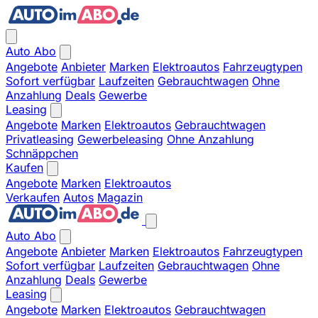
Auto Abo
Angebote
Anbieter
Marken
Elektroautos
Fahrzeugtypen
Sofort verfügbar
Laufzeiten
Gebrauchtwagen
Ohne
Anzahlung
Deals
Gewerbe
Leasing
Angebote
Marken
Elektroautos
Gebrauchtwagen
Privatleasing
Gewerbeleasing
Ohne Anzahlung
Schnäppchen
Kaufen
Angebote
Marken
Elektroautos
Verkaufen
Autos
Magazin
Auto Abo
Angebote
Anbieter
Marken
Elektroautos
Fahrzeugtypen
Sofort verfügbar
Laufzeiten
Gebrauchtwagen
Ohne
Anzahlung
Deals
Gewerbe
Leasing
Angebote
Marken
Elektroautos
Gebrauchtwagen