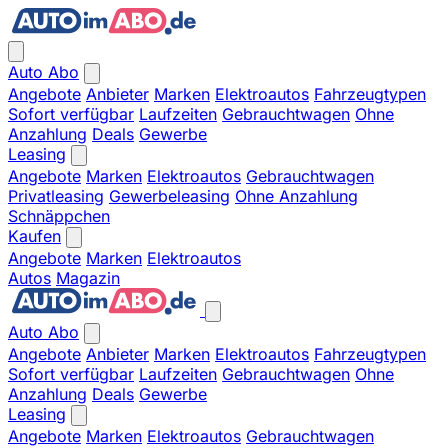
Auto Abo
Angebote
Anbieter
Marken
Elektroautos
Fahrzeugtypen
Sofort verfügbar
Laufzeiten
Gebrauchtwagen
Ohne
Anzahlung
Deals
Gewerbe
Leasing
Angebote
Marken
Elektroautos
Gebrauchtwagen
Privatleasing
Gewerbeleasing
Ohne Anzahlung
Schnäppchen
Kaufen
Angebote
Marken
Elektroautos
Autos
Magazin
Auto Abo
Angebote
Anbieter
Marken
Elektroautos
Fahrzeugtypen
Sofort verfügbar
Laufzeiten
Gebrauchtwagen
Ohne
Anzahlung
Deals
Gewerbe
Leasing
Angebote
Marken
Elektroautos
Gebrauchtwagen