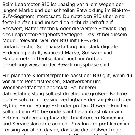
Beim Leapmotor B10 ist Leasing vor allem wegen der
jungen Marke und der schnellen Entwicklung im Elektro-
SUV-Segment interessant. Du nutzt den B10 über eine
feste Laufzeit und musst dich nicht dauerhaft auf
Restwert, Batterietechnik oder die weitere Entwicklung
des Leapmotor-Angebots festlegen. Das ist bei diesem
Modell relevant, weil der B10 mit LFP-Akku,
umfangreicher Serienausstattung und stark digitaler
Bedienung antritt, während Marke, Software und
Händlernetz in Deutschland noch im Aufbau
beziehungsweise in der Bewährungsphase sind.
Für planbare Kilometerprofile passt der B10 gut, wenn du
vor allem Pendelstrecken, Stadtverkehr und
Wochenendfahrten abdeckst. Bei höherer
Jahresfahrleistung solltest du eher die größere Batterie
oder – sofern im Leasing verfügbar – den angekündigten
Hybrid EV mit Range Extender prüfen. Gewerbekunden
sollten beim B10 besonders auf Ladeinfrastruktur am
Betrieb, Fahrerakzeptanz der Touchscreen-Bedienung
und Servicestandorte achten. Privatnutzer profitieren im
Leasing vor allem davon, dass sie die Restwertfrage