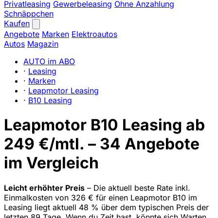
Privatleasing
Gewerbeleasing
Ohne Anzahlung
Schnäppchen
Kaufen
Angebote
Marken
Elektroautos
Autos
Magazin
AUTO im ABO
·
Leasing
·
Marken
·
Leapmotor Leasing
·
B10 Leasing
Leapmotor B10 Leasing ab
249 €/mtl. – 34 Angebote
im Vergleich
Leicht erhöhter Preis
– Die aktuell beste Rate inkl.
Einmalkosten von 326 € für einen Leapmotor B10 im
Leasing liegt aktuell 48 % über dem typischen Preis der
letzten 89 Tage. Wenn du Zeit hast, könnte sich Warten