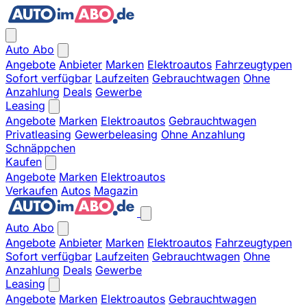
Auto Abo
Angebote
Anbieter
Marken
Elektroautos
Fahrzeugtypen
Sofort verfügbar
Laufzeiten
Gebrauchtwagen
Ohne
Anzahlung
Deals
Gewerbe
Leasing
Angebote
Marken
Elektroautos
Gebrauchtwagen
Privatleasing
Gewerbeleasing
Ohne Anzahlung
Schnäppchen
Kaufen
Angebote
Marken
Elektroautos
Verkaufen
Autos
Magazin
Auto Abo
Angebote
Anbieter
Marken
Elektroautos
Fahrzeugtypen
Sofort verfügbar
Laufzeiten
Gebrauchtwagen
Ohne
Anzahlung
Deals
Gewerbe
Leasing
Angebote
Marken
Elektroautos
Gebrauchtwagen