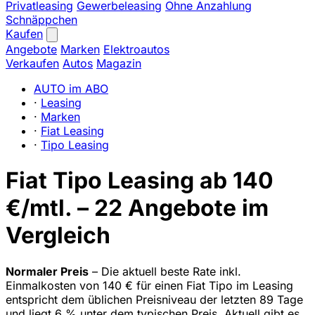
Privatleasing
Gewerbeleasing
Ohne Anzahlung
Schnäppchen
Kaufen
Angebote
Marken
Elektroautos
Verkaufen
Autos
Magazin
AUTO im ABO
·
Leasing
·
Marken
·
Fiat Leasing
·
Tipo Leasing
Fiat Tipo Leasing ab 140
€/mtl. – 22 Angebote im
Vergleich
Normaler Preis
– Die aktuell beste Rate inkl.
Einmalkosten von 140 € für einen Fiat Tipo im Leasing
entspricht dem üblichen Preisniveau der letzten 89 Tage
und liegt 6 % unter dem typischen Preis. Aktuell gibt es