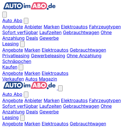
Auto Abo
Angebote
Anbieter
Marken
Elektroautos
Fahrzeugtypen
Sofort verfügbar
Laufzeiten
Gebrauchtwagen
Ohne
Anzahlung
Deals
Gewerbe
Leasing
Angebote
Marken
Elektroautos
Gebrauchtwagen
Privatleasing
Gewerbeleasing
Ohne Anzahlung
Schnäppchen
Kaufen
Angebote
Marken
Elektroautos
Verkaufen
Autos
Magazin
Auto Abo
Angebote
Anbieter
Marken
Elektroautos
Fahrzeugtypen
Sofort verfügbar
Laufzeiten
Gebrauchtwagen
Ohne
Anzahlung
Deals
Gewerbe
Leasing
Angebote
Marken
Elektroautos
Gebrauchtwagen