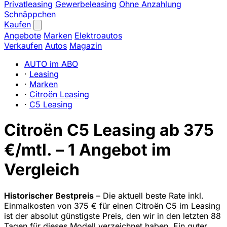
Privatleasing
Gewerbeleasing
Ohne Anzahlung
Schnäppchen
Kaufen
Angebote
Marken
Elektroautos
Verkaufen
Autos
Magazin
AUTO im ABO
·
Leasing
·
Marken
·
Citroën Leasing
·
C5 Leasing
Citroën C5 Leasing ab 375
€/mtl. – 1 Angebot im
Vergleich
Historischer Bestpreis
– Die aktuell beste Rate inkl.
Einmalkosten von 375 € für einen Citroën C5 im Leasing
ist der absolut günstigste Preis, den wir in den letzten 88
Tagen für dieses Modell verzeichnet haben. Ein guter