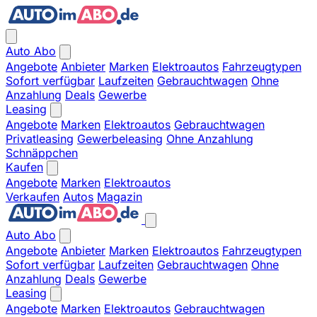
Auto Abo
Angebote
Anbieter
Marken
Elektroautos
Fahrzeugtypen
Sofort verfügbar
Laufzeiten
Gebrauchtwagen
Ohne
Anzahlung
Deals
Gewerbe
Leasing
Angebote
Marken
Elektroautos
Gebrauchtwagen
Privatleasing
Gewerbeleasing
Ohne Anzahlung
Schnäppchen
Kaufen
Angebote
Marken
Elektroautos
Verkaufen
Autos
Magazin
Auto Abo
Angebote
Anbieter
Marken
Elektroautos
Fahrzeugtypen
Sofort verfügbar
Laufzeiten
Gebrauchtwagen
Ohne
Anzahlung
Deals
Gewerbe
Leasing
Angebote
Marken
Elektroautos
Gebrauchtwagen