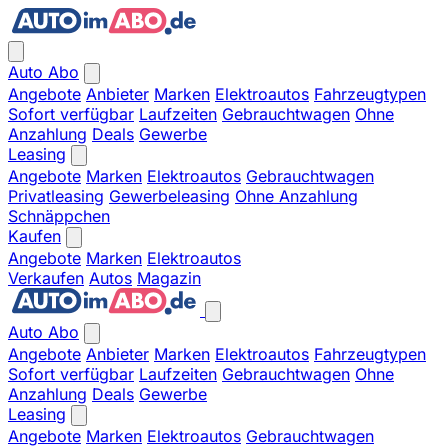
Auto Abo
Angebote
Anbieter
Marken
Elektroautos
Fahrzeugtypen
Sofort verfügbar
Laufzeiten
Gebrauchtwagen
Ohne
Anzahlung
Deals
Gewerbe
Leasing
Angebote
Marken
Elektroautos
Gebrauchtwagen
Privatleasing
Gewerbeleasing
Ohne Anzahlung
Schnäppchen
Kaufen
Angebote
Marken
Elektroautos
Verkaufen
Autos
Magazin
Auto Abo
Angebote
Anbieter
Marken
Elektroautos
Fahrzeugtypen
Sofort verfügbar
Laufzeiten
Gebrauchtwagen
Ohne
Anzahlung
Deals
Gewerbe
Leasing
Angebote
Marken
Elektroautos
Gebrauchtwagen