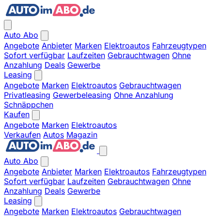
Auto Abo
Angebote
Anbieter
Marken
Elektroautos
Fahrzeugtypen
Sofort verfügbar
Laufzeiten
Gebrauchtwagen
Ohne
Anzahlung
Deals
Gewerbe
Leasing
Angebote
Marken
Elektroautos
Gebrauchtwagen
Privatleasing
Gewerbeleasing
Ohne Anzahlung
Schnäppchen
Kaufen
Angebote
Marken
Elektroautos
Verkaufen
Autos
Magazin
Auto Abo
Angebote
Anbieter
Marken
Elektroautos
Fahrzeugtypen
Sofort verfügbar
Laufzeiten
Gebrauchtwagen
Ohne
Anzahlung
Deals
Gewerbe
Leasing
Angebote
Marken
Elektroautos
Gebrauchtwagen