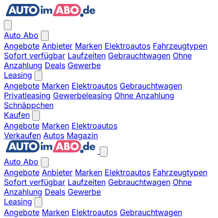
Auto Abo
Angebote
Anbieter
Marken
Elektroautos
Fahrzeugtypen
Sofort verfügbar
Laufzeiten
Gebrauchtwagen
Ohne
Anzahlung
Deals
Gewerbe
Leasing
Angebote
Marken
Elektroautos
Gebrauchtwagen
Privatleasing
Gewerbeleasing
Ohne Anzahlung
Schnäppchen
Kaufen
Angebote
Marken
Elektroautos
Verkaufen
Autos
Magazin
Auto Abo
Angebote
Anbieter
Marken
Elektroautos
Fahrzeugtypen
Sofort verfügbar
Laufzeiten
Gebrauchtwagen
Ohne
Anzahlung
Deals
Gewerbe
Leasing
Angebote
Marken
Elektroautos
Gebrauchtwagen