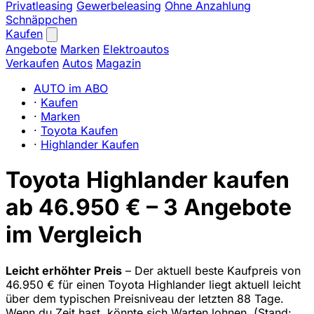
Privatleasing
Gewerbeleasing
Ohne Anzahlung
Schnäppchen
Kaufen
Angebote
Marken
Elektroautos
Verkaufen
Autos
Magazin
AUTO im ABO
·
Kaufen
·
Marken
·
Toyota Kaufen
·
Highlander Kaufen
Toyota Highlander kaufen
ab 46.950 € – 3 Angebote
im Vergleich
Leicht erhöhter Preis
– Der aktuell beste Kaufpreis von
46.950 € für einen Toyota Highlander liegt aktuell leicht
über dem typischen Preisniveau der letzten 88 Tage.
Wenn du Zeit hast, könnte sich Warten lohnen.
(Stand: