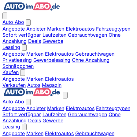
Auto Abo
Angebote
Anbieter
Marken
Elektroautos
Fahrzeugtypen
Sofort verfügbar
Laufzeiten
Gebrauchtwagen
Ohne
Anzahlung
Deals
Gewerbe
Leasing
Angebote
Marken
Elektroautos
Gebrauchtwagen
Privatleasing
Gewerbeleasing
Ohne Anzahlung
Schnäppchen
Kaufen
Angebote
Marken
Elektroautos
Verkaufen
Autos
Magazin
Auto Abo
Angebote
Anbieter
Marken
Elektroautos
Fahrzeugtypen
Sofort verfügbar
Laufzeiten
Gebrauchtwagen
Ohne
Anzahlung
Deals
Gewerbe
Leasing
Angebote
Marken
Elektroautos
Gebrauchtwagen