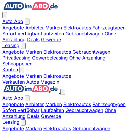
Auto Abo
Angebote
Anbieter
Marken
Elektroautos
Fahrzeugtypen
Sofort verfügbar
Laufzeiten
Gebrauchtwagen
Ohne
Anzahlung
Deals
Gewerbe
Leasing
Angebote
Marken
Elektroautos
Gebrauchtwagen
Privatleasing
Gewerbeleasing
Ohne Anzahlung
Schnäppchen
Kaufen
Angebote
Marken
Elektroautos
Verkaufen
Autos
Magazin
Auto Abo
Angebote
Anbieter
Marken
Elektroautos
Fahrzeugtypen
Sofort verfügbar
Laufzeiten
Gebrauchtwagen
Ohne
Anzahlung
Deals
Gewerbe
Leasing
Angebote
Marken
Elektroautos
Gebrauchtwagen