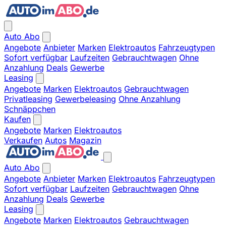
Auto Abo
Angebote
Anbieter
Marken
Elektroautos
Fahrzeugtypen
Sofort verfügbar
Laufzeiten
Gebrauchtwagen
Ohne
Anzahlung
Deals
Gewerbe
Leasing
Angebote
Marken
Elektroautos
Gebrauchtwagen
Privatleasing
Gewerbeleasing
Ohne Anzahlung
Schnäppchen
Kaufen
Angebote
Marken
Elektroautos
Verkaufen
Autos
Magazin
Auto Abo
Angebote
Anbieter
Marken
Elektroautos
Fahrzeugtypen
Sofort verfügbar
Laufzeiten
Gebrauchtwagen
Ohne
Anzahlung
Deals
Gewerbe
Leasing
Angebote
Marken
Elektroautos
Gebrauchtwagen