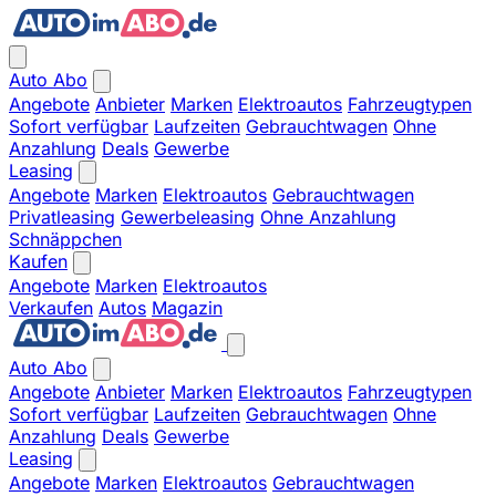
Auto Abo
Angebote
Anbieter
Marken
Elektroautos
Fahrzeugtypen
Sofort verfügbar
Laufzeiten
Gebrauchtwagen
Ohne
Anzahlung
Deals
Gewerbe
Leasing
Angebote
Marken
Elektroautos
Gebrauchtwagen
Privatleasing
Gewerbeleasing
Ohne Anzahlung
Schnäppchen
Kaufen
Angebote
Marken
Elektroautos
Verkaufen
Autos
Magazin
Auto Abo
Angebote
Anbieter
Marken
Elektroautos
Fahrzeugtypen
Sofort verfügbar
Laufzeiten
Gebrauchtwagen
Ohne
Anzahlung
Deals
Gewerbe
Leasing
Angebote
Marken
Elektroautos
Gebrauchtwagen