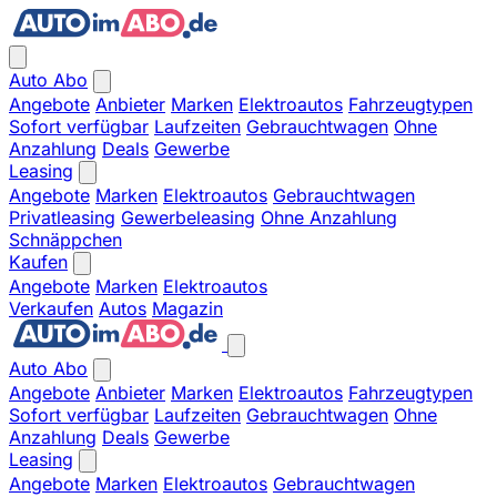
Auto Abo
Angebote
Anbieter
Marken
Elektroautos
Fahrzeugtypen
Sofort verfügbar
Laufzeiten
Gebrauchtwagen
Ohne
Anzahlung
Deals
Gewerbe
Leasing
Angebote
Marken
Elektroautos
Gebrauchtwagen
Privatleasing
Gewerbeleasing
Ohne Anzahlung
Schnäppchen
Kaufen
Angebote
Marken
Elektroautos
Verkaufen
Autos
Magazin
Auto Abo
Angebote
Anbieter
Marken
Elektroautos
Fahrzeugtypen
Sofort verfügbar
Laufzeiten
Gebrauchtwagen
Ohne
Anzahlung
Deals
Gewerbe
Leasing
Angebote
Marken
Elektroautos
Gebrauchtwagen