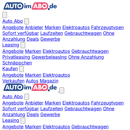
Auto Abo
Angebote
Anbieter
Marken
Elektroautos
Fahrzeugtypen
Sofort verfügbar
Laufzeiten
Gebrauchtwagen
Ohne
Anzahlung
Deals
Gewerbe
Leasing
Angebote
Marken
Elektroautos
Gebrauchtwagen
Privatleasing
Gewerbeleasing
Ohne Anzahlung
Schnäppchen
Kaufen
Angebote
Marken
Elektroautos
Verkaufen
Autos
Magazin
Auto Abo
Angebote
Anbieter
Marken
Elektroautos
Fahrzeugtypen
Sofort verfügbar
Laufzeiten
Gebrauchtwagen
Ohne
Anzahlung
Deals
Gewerbe
Leasing
Angebote
Marken
Elektroautos
Gebrauchtwagen