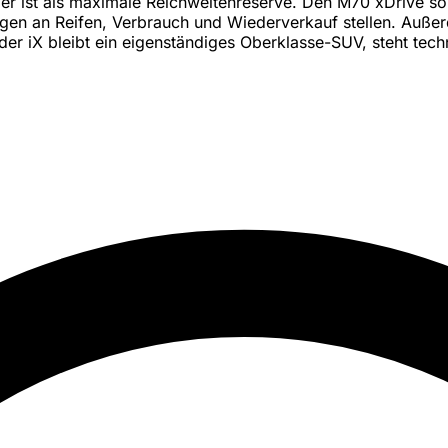
er ist als maximale Reichweitenreserve. Den M70 xDrive so
rungen an Reifen, Verbrauch und Wiederverkauf stellen. Au
t; der iX bleibt ein eigenständiges Oberklasse-SUV, steht 