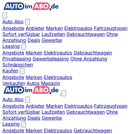
Auto Abo
Angebote
Anbieter
Marken
Elektroautos
Fahrzeugtypen
Sofort verfügbar
Laufzeiten
Gebrauchtwagen
Ohne
Anzahlung
Deals
Gewerbe
Leasing
Angebote
Marken
Elektroautos
Gebrauchtwagen
Privatleasing
Gewerbeleasing
Ohne Anzahlung
Schnäppchen
Kaufen
Angebote
Marken
Elektroautos
Verkaufen
Autos
Magazin
Auto Abo
Angebote
Anbieter
Marken
Elektroautos
Fahrzeugtypen
Sofort verfügbar
Laufzeiten
Gebrauchtwagen
Ohne
Anzahlung
Deals
Gewerbe
Leasing
Angebote
Marken
Elektroautos
Gebrauchtwagen