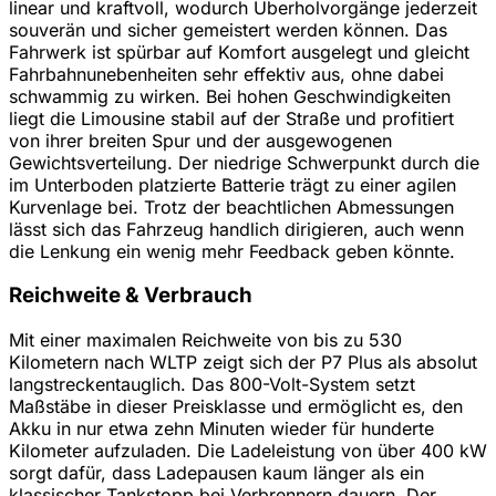
linear und kraftvoll, wodurch Überholvorgänge jederzeit
souverän und sicher gemeistert werden können. Das
Fahrwerk ist spürbar auf Komfort ausgelegt und gleicht
Fahrbahnunebenheiten sehr effektiv aus, ohne dabei
schwammig zu wirken. Bei hohen Geschwindigkeiten
liegt die Limousine stabil auf der Straße und profitiert
von ihrer breiten Spur und der ausgewogenen
Gewichtsverteilung. Der niedrige Schwerpunkt durch die
im Unterboden platzierte Batterie trägt zu einer agilen
Kurvenlage bei. Trotz der beachtlichen Abmessungen
lässt sich das Fahrzeug handlich dirigieren, auch wenn
die Lenkung ein wenig mehr Feedback geben könnte.
Reichweite & Verbrauch
Mit einer maximalen Reichweite von bis zu 530
Kilometern nach WLTP zeigt sich der P7 Plus als absolut
langstreckentauglich. Das 800-Volt-System setzt
Maßstäbe in dieser Preisklasse und ermöglicht es, den
Akku in nur etwa zehn Minuten wieder für hunderte
Kilometer aufzuladen. Die Ladeleistung von über 400 kW
sorgt dafür, dass Ladepausen kaum länger als ein
klassischer Tankstopp bei Verbrennern dauern. Der