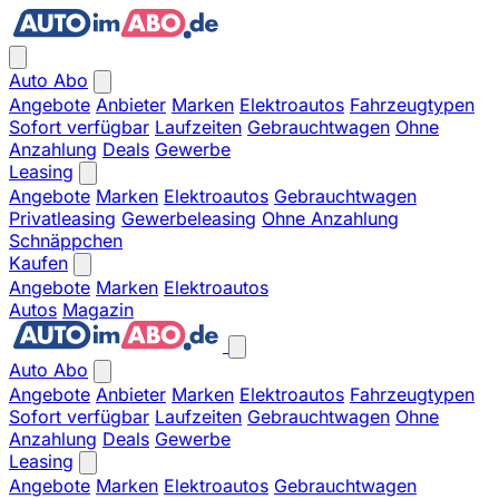
Auto Abo
Angebote
Anbieter
Marken
Elektroautos
Fahrzeugtypen
Sofort verfügbar
Laufzeiten
Gebrauchtwagen
Ohne
Anzahlung
Deals
Gewerbe
Leasing
Angebote
Marken
Elektroautos
Gebrauchtwagen
Privatleasing
Gewerbeleasing
Ohne Anzahlung
Schnäppchen
Kaufen
Angebote
Marken
Elektroautos
Autos
Magazin
Auto Abo
Angebote
Anbieter
Marken
Elektroautos
Fahrzeugtypen
Sofort verfügbar
Laufzeiten
Gebrauchtwagen
Ohne
Anzahlung
Deals
Gewerbe
Leasing
Angebote
Marken
Elektroautos
Gebrauchtwagen