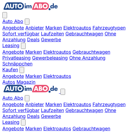
Auto Abo
Angebote
Anbieter
Marken
Elektroautos
Fahrzeugtypen
Sofort verfügbar
Laufzeiten
Gebrauchtwagen
Ohne
Anzahlung
Deals
Gewerbe
Leasing
Angebote
Marken
Elektroautos
Gebrauchtwagen
Privatleasing
Gewerbeleasing
Ohne Anzahlung
Schnäppchen
Kaufen
Angebote
Marken
Elektroautos
Autos
Magazin
Auto Abo
Angebote
Anbieter
Marken
Elektroautos
Fahrzeugtypen
Sofort verfügbar
Laufzeiten
Gebrauchtwagen
Ohne
Anzahlung
Deals
Gewerbe
Leasing
Angebote
Marken
Elektroautos
Gebrauchtwagen