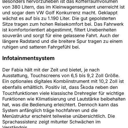
Besonders hervorzuheben ist das Kofferraumvolumen
von 380 Litern, das im Kleinwagensegment unerreicht ist
und sogar dem VW Golf Konkurrenz macht. Geklappt
wächst es auf bis zu 1.190 Liter. Die gut gepolsterten
Sitze tragen zum hohen Reisekomfort bei. Das Fahrwerk
ist komfortorientiert abgestimmt, filtert Unebenheiten
souverän und sorgt für eine gelassene Fahrt. Auch der
längere Radstand und die breitere Spur tragen zu einem
ruhigen und satteren Fahrgefühl bei.
Infotainmentsystem
Der Fabia hält mit der Zeit und bietet, je nach
Ausstattung, Touchscreens von 6,5 bis 9,2 Zoll Größe.
Ein optionales digitales Kombiinstrument mit 10,2 Zoll ist
ebenfalls erhältlich. Positiv ist, dass Škoda neben den
Touchfunktionen viele klassische Drehregler für wichtige
Funktionen wie Klimatisierung und Lautstärke beibehalten
hat, was die Bedienung erleichtert. Dennoch kann das
System anfänglich träge hochfahren und die
Menüstruktur erscheint teilweise unübersichtlich. Die
Sprachassistenz zeigt mitunter Schwächen im
Verständnis.