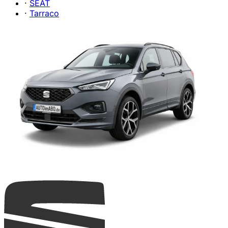
·
SEAT
·
Tarraco