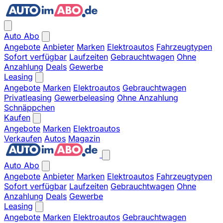
Auto Abo
Angebote
Anbieter
Marken
Elektroautos
Fahrzeugtypen
Sofort verfügbar
Laufzeiten
Gebrauchtwagen
Ohne
Anzahlung
Deals
Gewerbe
Leasing
Angebote
Marken
Elektroautos
Gebrauchtwagen
Privatleasing
Gewerbeleasing
Ohne Anzahlung
Schnäppchen
Kaufen
Angebote
Marken
Elektroautos
Verkaufen
Autos
Magazin
Auto Abo
Angebote
Anbieter
Marken
Elektroautos
Fahrzeugtypen
Sofort verfügbar
Laufzeiten
Gebrauchtwagen
Ohne
Anzahlung
Deals
Gewerbe
Leasing
Angebote
Marken
Elektroautos
Gebrauchtwagen