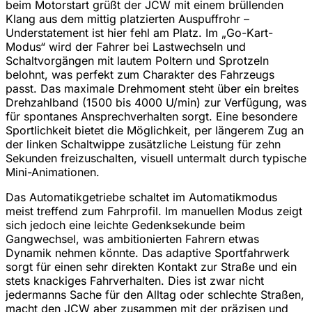
beim Motorstart grüßt der JCW mit einem brüllenden
Klang aus dem mittig platzierten Auspuffrohr –
Understatement ist hier fehl am Platz. Im „Go-Kart-
Modus“ wird der Fahrer bei Lastwechseln und
Schaltvorgängen mit lautem Poltern und Sprotzeln
belohnt, was perfekt zum Charakter des Fahrzeugs
passt. Das maximale Drehmoment steht über ein breites
Drehzahlband (1500 bis 4000 U/min) zur Verfügung, was
für spontanes Ansprechverhalten sorgt. Eine besondere
Sportlichkeit bietet die Möglichkeit, per längerem Zug an
der linken Schaltwippe zusätzliche Leistung für zehn
Sekunden freizuschalten, visuell untermalt durch typische
Mini-Animationen.
Das Automatikgetriebe schaltet im Automatikmodus
meist treffend zum Fahrprofil. Im manuellen Modus zeigt
sich jedoch eine leichte Gedenksekunde beim
Gangwechsel, was ambitionierten Fahrern etwas
Dynamik nehmen könnte. Das adaptive Sportfahrwerk
sorgt für einen sehr direkten Kontakt zur Straße und ein
stets knackiges Fahrverhalten. Dies ist zwar nicht
jedermanns Sache für den Alltag oder schlechte Straßen,
macht den JCW aber zusammen mit der präzisen und