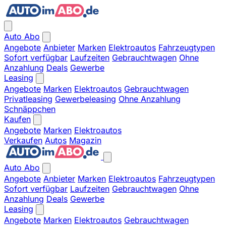
Auto Abo
Angebote
Anbieter
Marken
Elektroautos
Fahrzeugtypen
Sofort verfügbar
Laufzeiten
Gebrauchtwagen
Ohne
Anzahlung
Deals
Gewerbe
Leasing
Angebote
Marken
Elektroautos
Gebrauchtwagen
Privatleasing
Gewerbeleasing
Ohne Anzahlung
Schnäppchen
Kaufen
Angebote
Marken
Elektroautos
Verkaufen
Autos
Magazin
Auto Abo
Angebote
Anbieter
Marken
Elektroautos
Fahrzeugtypen
Sofort verfügbar
Laufzeiten
Gebrauchtwagen
Ohne
Anzahlung
Deals
Gewerbe
Leasing
Angebote
Marken
Elektroautos
Gebrauchtwagen