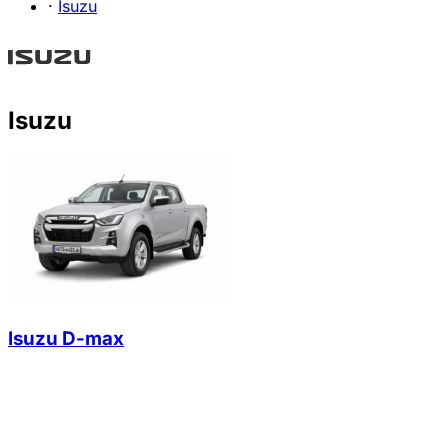
·
Isuzu
Isuzu
Isuzu D-max