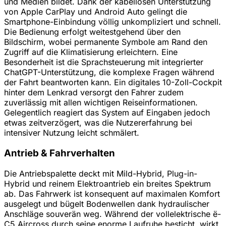
und Medien bildet. Dank der kabellosen Unterstützung
von Apple CarPlay und Android Auto gelingt die
Smartphone-Einbindung völlig unkompliziert und schnell.
Die Bedienung erfolgt weitestgehend über den
Bildschirm, wobei permanente Symbole am Rand den
Zugriff auf die Klimatisierung erleichtern. Eine
Besonderheit ist die Sprachsteuerung mit integrierter
ChatGPT-Unterstützung, die komplexe Fragen während
der Fahrt beantworten kann. Ein digitales 10-Zoll-Cockpit
hinter dem Lenkrad versorgt den Fahrer zudem
zuverlässig mit allen wichtigen Reiseinformationen.
Gelegentlich reagiert das System auf Eingaben jedoch
etwas zeitverzögert, was die Nutzererfahrung bei
intensiver Nutzung leicht schmälert.
Antrieb & Fahrverhalten
Die Antriebspalette deckt mit Mild-Hybrid, Plug-in-
Hybrid und reinem Elektroantrieb ein breites Spektrum
ab. Das Fahrwerk ist konsequent auf maximalen Komfort
ausgelegt und bügelt Bodenwellen dank hydraulischer
Anschläge souverän weg. Während der vollelektrische ë-
C5 Aircross durch seine enorme Laufruhe besticht, wirkt