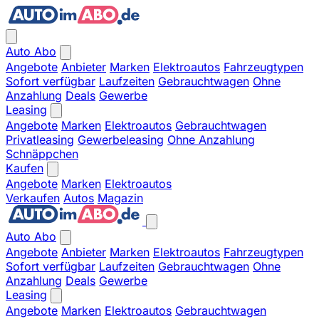
Auto Abo
Angebote
Anbieter
Marken
Elektroautos
Fahrzeugtypen
Sofort verfügbar
Laufzeiten
Gebrauchtwagen
Ohne
Anzahlung
Deals
Gewerbe
Leasing
Angebote
Marken
Elektroautos
Gebrauchtwagen
Privatleasing
Gewerbeleasing
Ohne Anzahlung
Schnäppchen
Kaufen
Angebote
Marken
Elektroautos
Verkaufen
Autos
Magazin
Auto Abo
Angebote
Anbieter
Marken
Elektroautos
Fahrzeugtypen
Sofort verfügbar
Laufzeiten
Gebrauchtwagen
Ohne
Anzahlung
Deals
Gewerbe
Leasing
Angebote
Marken
Elektroautos
Gebrauchtwagen