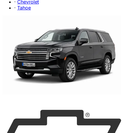
·
Chevrolet
·
Tahoe