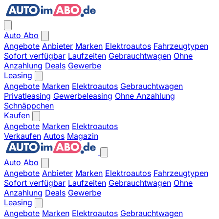
Auto Abo
Angebote
Anbieter
Marken
Elektroautos
Fahrzeugtypen
Sofort verfügbar
Laufzeiten
Gebrauchtwagen
Ohne
Anzahlung
Deals
Gewerbe
Leasing
Angebote
Marken
Elektroautos
Gebrauchtwagen
Privatleasing
Gewerbeleasing
Ohne Anzahlung
Schnäppchen
Kaufen
Angebote
Marken
Elektroautos
Verkaufen
Autos
Magazin
Auto Abo
Angebote
Anbieter
Marken
Elektroautos
Fahrzeugtypen
Sofort verfügbar
Laufzeiten
Gebrauchtwagen
Ohne
Anzahlung
Deals
Gewerbe
Leasing
Angebote
Marken
Elektroautos
Gebrauchtwagen