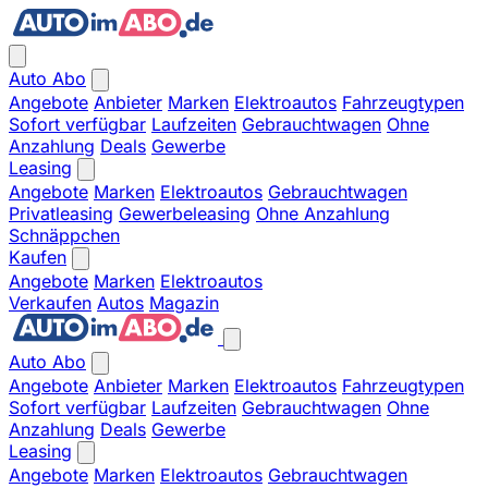
Auto Abo
Angebote
Anbieter
Marken
Elektroautos
Fahrzeugtypen
Sofort verfügbar
Laufzeiten
Gebrauchtwagen
Ohne
Anzahlung
Deals
Gewerbe
Leasing
Angebote
Marken
Elektroautos
Gebrauchtwagen
Privatleasing
Gewerbeleasing
Ohne Anzahlung
Schnäppchen
Kaufen
Angebote
Marken
Elektroautos
Verkaufen
Autos
Magazin
Auto Abo
Angebote
Anbieter
Marken
Elektroautos
Fahrzeugtypen
Sofort verfügbar
Laufzeiten
Gebrauchtwagen
Ohne
Anzahlung
Deals
Gewerbe
Leasing
Angebote
Marken
Elektroautos
Gebrauchtwagen