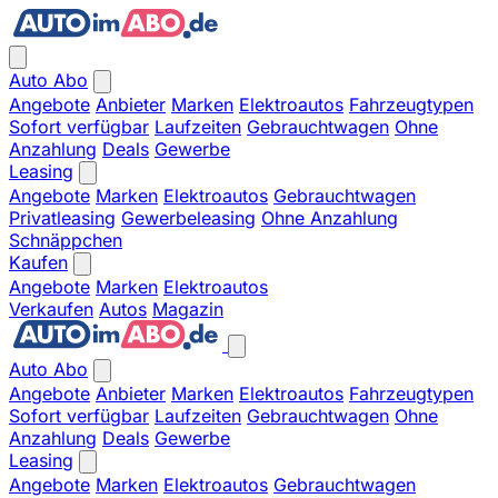
Auto Abo
Angebote
Anbieter
Marken
Elektroautos
Fahrzeugtypen
Sofort verfügbar
Laufzeiten
Gebrauchtwagen
Ohne
Anzahlung
Deals
Gewerbe
Leasing
Angebote
Marken
Elektroautos
Gebrauchtwagen
Privatleasing
Gewerbeleasing
Ohne Anzahlung
Schnäppchen
Kaufen
Angebote
Marken
Elektroautos
Verkaufen
Autos
Magazin
Auto Abo
Angebote
Anbieter
Marken
Elektroautos
Fahrzeugtypen
Sofort verfügbar
Laufzeiten
Gebrauchtwagen
Ohne
Anzahlung
Deals
Gewerbe
Leasing
Angebote
Marken
Elektroautos
Gebrauchtwagen