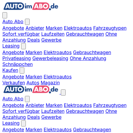
Auto Abo
Angebote
Anbieter
Marken
Elektroautos
Fahrzeugtypen
Sofort verfügbar
Laufzeiten
Gebrauchtwagen
Ohne
Anzahlung
Deals
Gewerbe
Leasing
Angebote
Marken
Elektroautos
Gebrauchtwagen
Privatleasing
Gewerbeleasing
Ohne Anzahlung
Schnäppchen
Kaufen
Angebote
Marken
Elektroautos
Verkaufen
Autos
Magazin
Auto Abo
Angebote
Anbieter
Marken
Elektroautos
Fahrzeugtypen
Sofort verfügbar
Laufzeiten
Gebrauchtwagen
Ohne
Anzahlung
Deals
Gewerbe
Leasing
Angebote
Marken
Elektroautos
Gebrauchtwagen