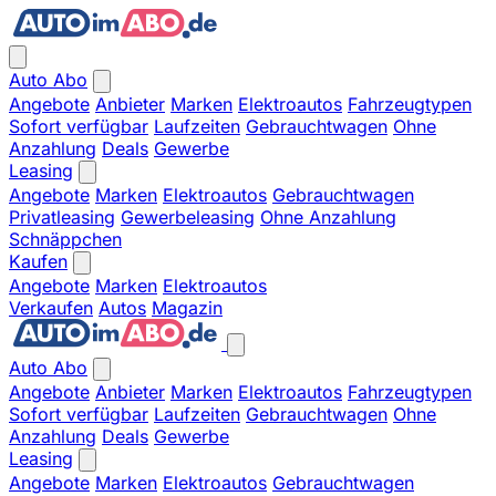
Auto Abo
Angebote
Anbieter
Marken
Elektroautos
Fahrzeugtypen
Sofort verfügbar
Laufzeiten
Gebrauchtwagen
Ohne
Anzahlung
Deals
Gewerbe
Leasing
Angebote
Marken
Elektroautos
Gebrauchtwagen
Privatleasing
Gewerbeleasing
Ohne Anzahlung
Schnäppchen
Kaufen
Angebote
Marken
Elektroautos
Verkaufen
Autos
Magazin
Auto Abo
Angebote
Anbieter
Marken
Elektroautos
Fahrzeugtypen
Sofort verfügbar
Laufzeiten
Gebrauchtwagen
Ohne
Anzahlung
Deals
Gewerbe
Leasing
Angebote
Marken
Elektroautos
Gebrauchtwagen