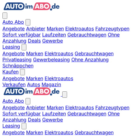
Auto Abo
Angebote
Anbieter
Marken
Elektroautos
Fahrzeugtypen
Sofort verfügbar
Laufzeiten
Gebrauchtwagen
Ohne
Anzahlung
Deals
Gewerbe
Leasing
Angebote
Marken
Elektroautos
Gebrauchtwagen
Privatleasing
Gewerbeleasing
Ohne Anzahlung
Schnäppchen
Kaufen
Angebote
Marken
Elektroautos
Verkaufen
Autos
Magazin
Auto Abo
Angebote
Anbieter
Marken
Elektroautos
Fahrzeugtypen
Sofort verfügbar
Laufzeiten
Gebrauchtwagen
Ohne
Anzahlung
Deals
Gewerbe
Leasing
Angebote
Marken
Elektroautos
Gebrauchtwagen