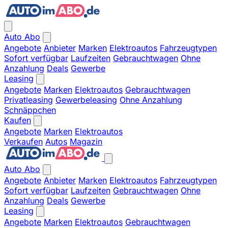
Auto Abo
Angebote
Anbieter
Marken
Elektroautos
Fahrzeugtypen
Sofort verfügbar
Laufzeiten
Gebrauchtwagen
Ohne
Anzahlung
Deals
Gewerbe
Leasing
Angebote
Marken
Elektroautos
Gebrauchtwagen
Privatleasing
Gewerbeleasing
Ohne Anzahlung
Schnäppchen
Kaufen
Angebote
Marken
Elektroautos
Verkaufen
Autos
Magazin
Auto Abo
Angebote
Anbieter
Marken
Elektroautos
Fahrzeugtypen
Sofort verfügbar
Laufzeiten
Gebrauchtwagen
Ohne
Anzahlung
Deals
Gewerbe
Leasing
Angebote
Marken
Elektroautos
Gebrauchtwagen