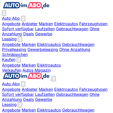
Auto Abo
Angebote
Anbieter
Marken
Elektroautos
Fahrzeugtypen
Sofort verfügbar
Laufzeiten
Gebrauchtwagen
Ohne
Anzahlung
Deals
Gewerbe
Leasing
Angebote
Marken
Elektroautos
Gebrauchtwagen
Privatleasing
Gewerbeleasing
Ohne Anzahlung
Schnäppchen
Kaufen
Angebote
Marken
Elektroautos
Verkaufen
Autos
Magazin
Auto Abo
Angebote
Anbieter
Marken
Elektroautos
Fahrzeugtypen
Sofort verfügbar
Laufzeiten
Gebrauchtwagen
Ohne
Anzahlung
Deals
Gewerbe
Leasing
Angebote
Marken
Elektroautos
Gebrauchtwagen